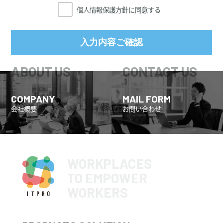
個人情報保護方針に同意する
2．当社は、個人情報の取得、利用にあたっては、その利用目
的を特定することとし、特定された利用目的の達成に必要な
範囲を超えた個人情報の取扱い（目的外利用）はいたしませ
ん。また、目的外利用を行わないために、適切な管理措置を
講じます。
3．当社は、ご本人の同意を得ている場合や法令にもとづく場
合等を除き、取得した個人情報を第三者に提供することはい
COMPANY
MAIL FORM
たしません。
会社概要
お問い合わせ
4．当社は、個人情報の取扱いに関する苦情及び相談を受けた
場合は、その内容について迅速に事実関係等を調査し、合理
的な期間内に誠意をもって対応いたします。
5．当社は、取得した個人情報を適切に管理するため、組織
WORKPLACES
的・人的・物理的・技術的な安全対策措置を講じ、個人情報
TO EMPOWER
の漏えい、滅失又はき損の防止及び是正に取り組みます。
WORKERS
6．当社は、社会情勢・環境の変化を踏まえて、継続的に個人
情報保護マネジメントシステムを見直し、個人情報保護への
取り組みを改善していきます。