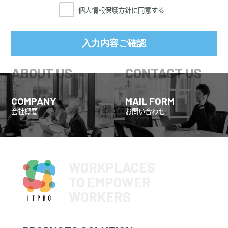
個人情報保護方針に同意する
2．当社は、個人情報の取得、利用にあたっては、その利用目
的を特定することとし、特定された利用目的の達成に必要な
範囲を超えた個人情報の取扱い（目的外利用）はいたしませ
ん。また、目的外利用を行わないために、適切な管理措置を
講じます。
3．当社は、ご本人の同意を得ている場合や法令にもとづく場
合等を除き、取得した個人情報を第三者に提供することはい
COMPANY
MAIL FORM
たしません。
会社概要
お問い合わせ
4．当社は、個人情報の取扱いに関する苦情及び相談を受けた
場合は、その内容について迅速に事実関係等を調査し、合理
的な期間内に誠意をもって対応いたします。
5．当社は、取得した個人情報を適切に管理するため、組織
WORKPLACES
的・人的・物理的・技術的な安全対策措置を講じ、個人情報
TO EMPOWER
の漏えい、滅失又はき損の防止及び是正に取り組みます。
WORKERS
6．当社は、社会情勢・環境の変化を踏まえて、継続的に個人
情報保護マネジメントシステムを見直し、個人情報保護への
取り組みを改善していきます。