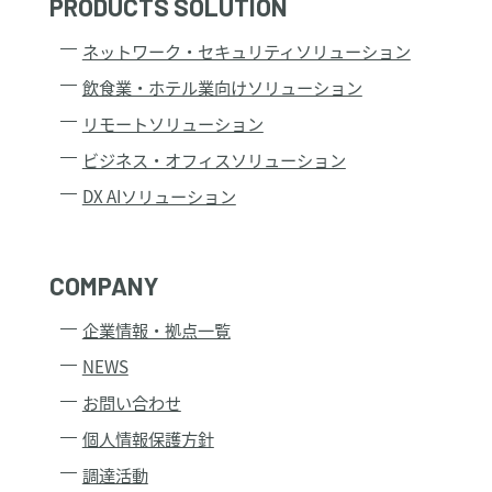
PRODUCTS SOLUTION
制定：2005年1月12日
ネットワーク・セキュリティソリューション
改訂：2022年5月1日
ITプロダクツ株式会社
飲食業・ホテル業向けソリューション
代表取締役社長 河野 利之
リモートソリューション
［個人情報の取扱い及びご質問、苦情について］
ビジネス・オフィスソリューション
ＩＴプロダクツ株式会社
DX AIソリューション
電話：044-578-2060（受付時間：平日9時～17時30分）
mail：propdpp@it-pro.co.jp
個人情報の取扱いについて
COMPANY
ITプロダクツ株式会社
企業情報・拠点一覧
神奈川県川崎市川崎区日進町1番地53
代表取締役社長 河野 利之
NEWS
個人情報保護管理者 井戸丈雅
お問い合わせ
TEL：044-578-2060
個人情報保護方針
１．個人情報の利用目的について
調達活動
当社は、個人情報を下記業務ならびに利用目的の達成に必要